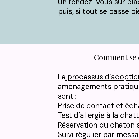
un rendez-vous sur pla
puis, si tout se passe b
Comment se d
Le
processus d’adoptio
aménagements pratiques 
sont :​
Prise de contact et échan
Test d’allergie
à la chatte
Réservation du chaton s
​Suivi régulier par mess