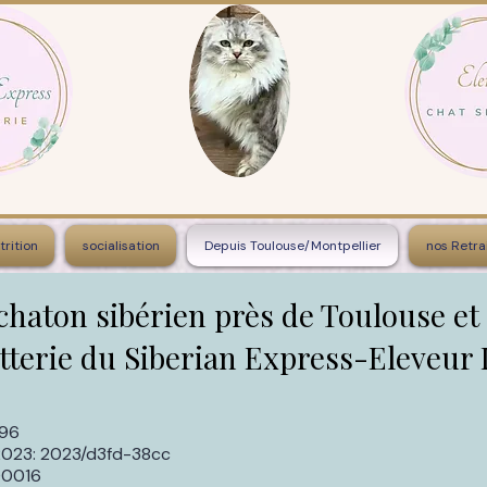
trition
socialisation
Depuis Toulouse/Montpellier
nos Retra
chaton sibérien près de Toulouse et
tterie du Siberian Express-Eleveur
696
023: 2023/d3fd-38cc
00016