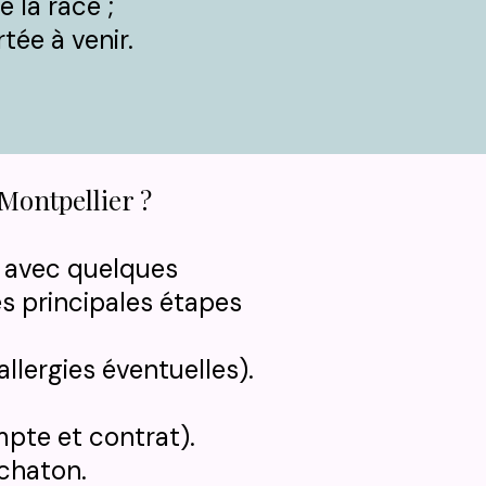
 la race ;
tée à venir.
Montpellier ?
, avec quelques
s principales étapes
llergies éventuelles).​
pte et contrat).
 chaton
.