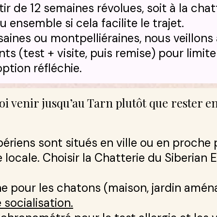
r de 12 semaines révolues, soit à la chatte
nsemble si cela facilite le trajet.​
usaines ou montpelliéraines, nous veillon
s (test + visite, puis remise) pour limite
ption réfléchie.
i venir jusqu’au Tarn plutôt que rester en 
bériens sont situés en ville ou en proche 
ocale. Choisir la Chatterie du Siberian E
he pour les chatons (maison, jardin aména
 socialisation.​