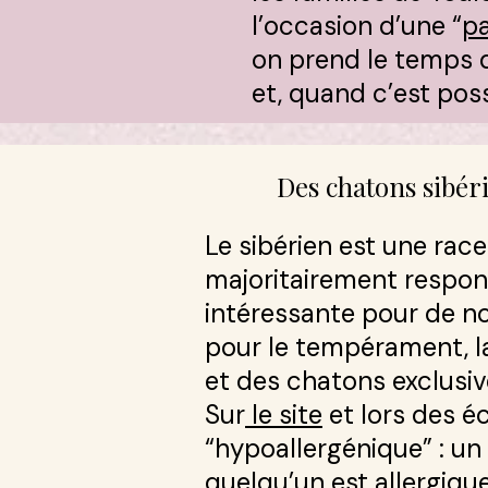
l’occasion d’une “
p
on prend le temps d
et, quand c’est poss
Des chatons sibér
Le sibérien est une race
majoritairement respo
intéressante pour de n
pour le tempérament, la 
et des chatons exclusi
Sur
le site
et lors des é
“hypoallergénique” : un
quelqu’un est allergique 