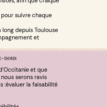
isites, afin que chaque
s pour suivre chaque
s long depuis Toulouse
compagnement et
ez-nous
 d’Occitanie et que
, nous serons ravis
​évaluer la faisabilité
bilités.​