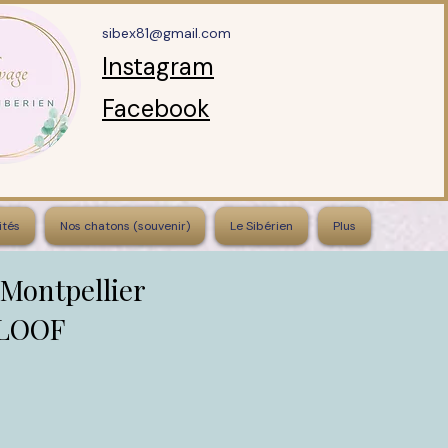
sibex81@gmail.com
Instagram
Facebook
ités
Nos chatons (souvenir)
Le Sibérien
Plus
 Montpellier
 LOOF