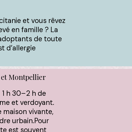
citanie et vous rêvez
evé en famille ? La
s adoptants de toute
t d’allergie
 et Montpellier
n 1 h 30–2 h de
lme et verdoyant.
 maison vivante,
dre urbain.​Pour
ite est souvent