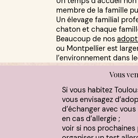
Un temps d’accueil non c
membre de la famille puis
Un élevage familial prof
chaton et chaque famille
Beaucoup de nos
adopt
ou Montpellier est lar
l’environnement dans le
Vous ven
Si vous habitez Toulou
vous envisagez d’ado
d’échanger avec vous s
en cas d’allergie ;
voir si nos prochaines
organiser un test allerg