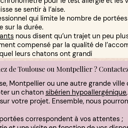
hronométré pour le test allergie et les v
se se sentir à l’aise.​
essionnel qui limite le nombre de portée
 sur la durée.​
ants
nous disent qu’un trajet un peu plu
gement compensé par la qualité de l’ac
quel leurs chatons ont grandi
ez de Toulouse ou Montpellier ? Contact
se, Montpellier ou une autre grande ville
pter un chaton
sibérien hypoallergénique
ur votre projet. Ensemble, nous pourrons :
 portées correspondent à vos attentes ;
ie et une visite en fonction de vos disponi