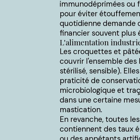
immunodéprimées ou fe
pour éviter étouffement
quotidienne demande du
financier souvent plus é
L'alimentation industriel
Les croquettes et pâté
couvrir l'ensemble des 
stérilisé, sensible). Ell
praticité de conservati
microbiologique et traç
dans une certaine mesur
mastication.
En revanche, toutes le
contiennent des taux él
ou des appétants artifici