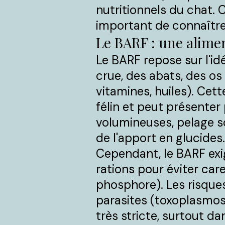
nutritionnels du chat. 
important de connaître 
Le BARF : une alimen
Le BARF repose sur l'id
crue, des abats, des o
vitamines, huiles). Cet
félin et peut présenter 
volumineuses, pelage sou
de l'apport en glucides.
Cependant, le BARF exig
rations pour éviter car
phosphore). Les risques 
parasites (toxoplasmos
très stricte, surtout d