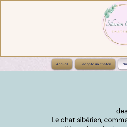
Accueil
J'adopte un chaton
Nu
des
Le chat sibérien, comme 