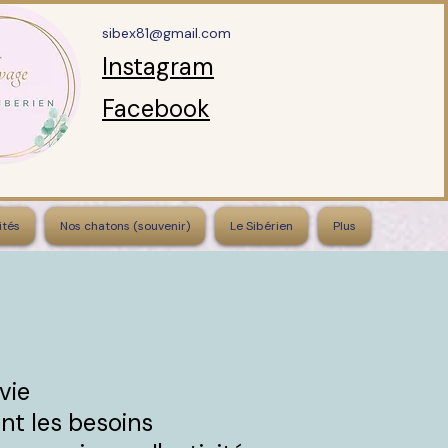
sibex81@gmail.com
Instagram
Facebook
ités
Nos chatons (souvenir)
Le Sibérien
Plus
vie
ont les besoins