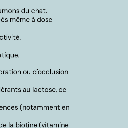
oumons du chat.
écès même à dose
tivité.
atique.
oration ou d'occlusion
olérants au lactose, ce
carences (notamment en
de la biotine (vitamine