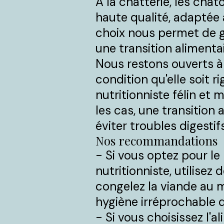
À la chatterie, les cha
haute qualité, adaptée 
choix nous permet de ga
une transition alimentai
Nous restons ouverts à l
condition qu'elle soit r
nutritionniste félin et
les cas, une transition 
éviter troubles digestif
Nos recommandations
- Si vous optez pour l
nutritionniste, utilise
congelez la viande au m
hygiène irréprochable d
- Si vous choisissez l'a