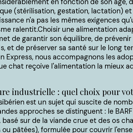
nsidérablement en fonction de son âge, de
ue (stérilisation, gestation, lactation) e
issance n'a pas les mêmes exigences qu'u
sme ralentit.Choisir une alimentation ad
et de garantir son équilibre, de prévenir 
ls, et de préserver sa santé sur le long te
rian Express, nous accompagnons les ado
ue chat reçoive l'alimentation la mieux a
re industrielle : quel choix pour vot
sibérien est un sujet qui suscite de nom
ndes approches se distinguent : le BARF 
basé sur de la viande crue et des os char
s ou pâtées), formulée pour couvrir l'en