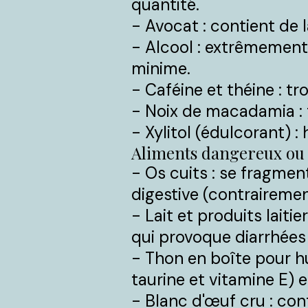
quantité.
- Avocat : contient de 
- Alcool : extrêmemen
minime.
- Caféine et théine : t
- Noix de macadamia : t
- Xylitol (édulcorant) 
Aliments dangereux ou 
- Os cuits : se fragmen
digestive (contrairemen
- Lait et produits laiti
qui provoque diarrhées 
- Thon en boîte pour h
taurine et vitamine E) 
- Blanc d'œuf cru : cont