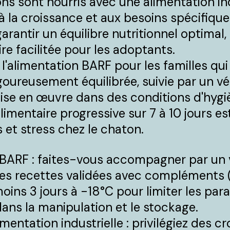
tons sont nourris avec une alimentation i
à la croissance et aux besoins spécifique
rantir un équilibre nutritionnel optimal, 
re facilitée pour les adoptants.
'alimentation BARF pour les familles qui s
igoureusement équilibrée, suivie par un vé
 mise en œuvre dans des conditions d'hygi
alimentaire progressive sur 7 à 10 jours e
s et stress chez le chaton.
e BARF : faites-vous accompagner par un 
z des recettes validées avec compléments (
oins 3 jours à -18°C pour limiter les par
ans la manipulation et le stockage.
limentation industrielle : privilégiez des 