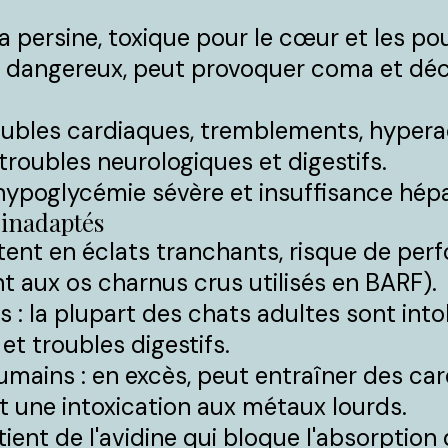
la persine, toxique pour le cœur et les p
t dangereux, peut provoquer coma et d
roubles cardiaques, tremblements, hyperac
roubles neurologiques et digestifs.
: hypoglycémie sévère et insuffisance hép
inadaptés
tent en éclats tranchants, risque de perf
t aux os charnus crus utilisés en BARF).
ers : la plupart des chats adultes sont int
et troubles digestifs.
umains : en excès, peut entraîner des 
et une intoxication aux métaux lourds.
ient de l'avidine qui bloque l'absorption 