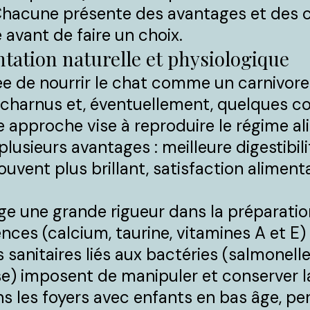
Chacune présente des avantages et des co
avant de faire un choix.
tation naturelle et physiologique
ée de nourrir le chat comme un carnivore 
s charnus et, éventuellement, quelques c
te approche vise à reproduire le régime a
plusieurs avantages : meilleure digestibili
vent plus brillant, satisfaction alimenta
e une grande rigueur dans la préparation
ences (calcium, taurine, vitamines A et E)
sanitaires liés aux bactéries (salmonelles,
e) imposent de manipuler et conserver l
ans les foyers avec enfants en bas âge, p