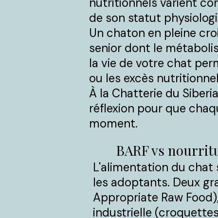
nutritionnels varient co
de son statut physiologiq
Un chaton en pleine cro
senior dont le métaboli
la vie de votre chat perm
ou les excès nutritionne
À la Chatterie du Sibe
réflexion pour que chaq
moment.
BARF vs nourritu
L'alimentation du chat 
les adoptants. Deux gra
Appropriate Raw Food), 
industrielle (croquette