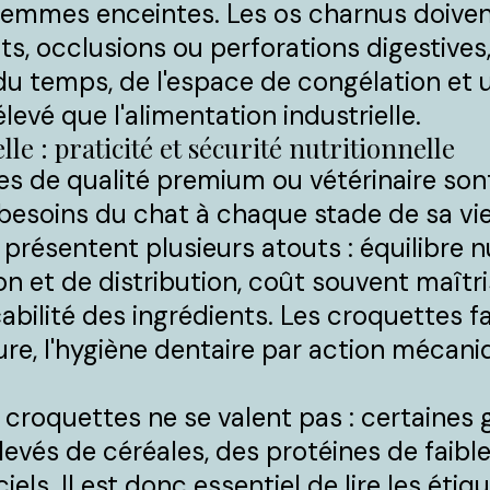
mmes enceintes. Les os charnus doivent 
s, occlusions ou perforations digestives,
 temps, de l'espace de congélation et 
levé que l'alimentation industrielle.
le : praticité et sécurité nutritionnelle
es de qualité premium ou vétérinaire so
besoins du chat à chaque stade de sa vie 
es présentent plusieurs atouts : équilibre n
on et de distribution, coût souvent maîtri
abilité des ingrédients. Les croquettes 
e, l'hygiène dentaire par action mécaniq
s croquettes ne se valent pas : certai
evés de céréales, des protéines de faible
els. Il est donc essentiel de lire les étiqu