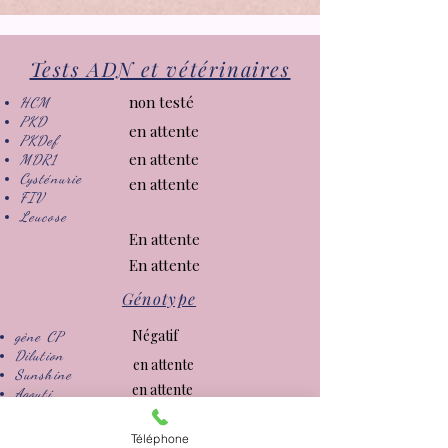
Tests ADN et vétérinaires
non testé
HCM
PKD
en attente
PKDef
en attente
MDR1
Cysténurie
en attente
FIV
Leucose
En attente
En attente
Génotype
Négatif
gène CP
Dilution
en attente
Sunshine
en attente
Agouti
Brown
en attente
Ticked
Téléphone
en attente