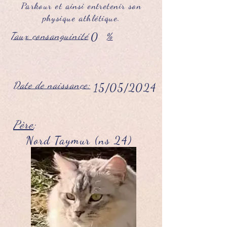
Parkour et ainsi entretenir son
physique athlétique.
Taux consanguinité
0
%
Date de naissance:
15/05/2024
Père
;
Nord Taymur (ns 24)